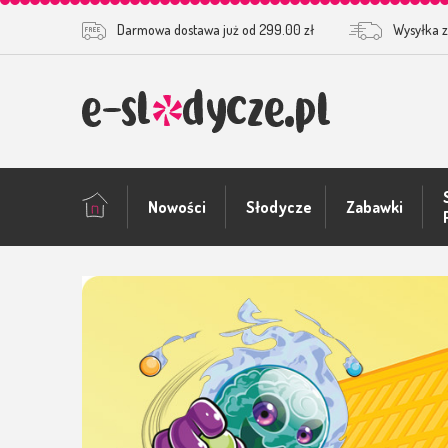
Darmowa dostawa już od 299.00 zł
Wysyłka z
Nowości
Słodycze
Zabawki
Zabawki okolic