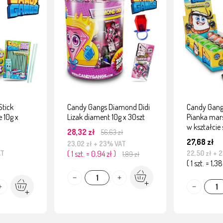
Stick
Candy Gangs Diamond Didi
Candy Gangs
 10g x
Lizak diament 10g x 30szt
Pianka mar
w kształcie 
28,32 zł
56,63 zł
27,68 zł
23,02 zł
+ 23% VAT
AT
( 1 szt. = 0,94 zł )
22,50 zł
+ 
1,89 zł
( 1 szt. = 1,38