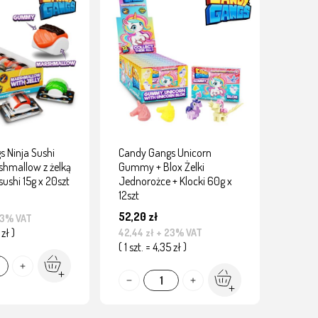
 Ninja Sushi
Candy Gangs Unicorn
shmallow z żelką
Gummy + Blox Żelki
sushi 15g x 20szt
Jednorożce + Klocki 60g x
12szt
52,20 zł
23% VAT
 zł )
42,44 zł
+ 23% VAT
( 1 szt. = 4,35 zł )