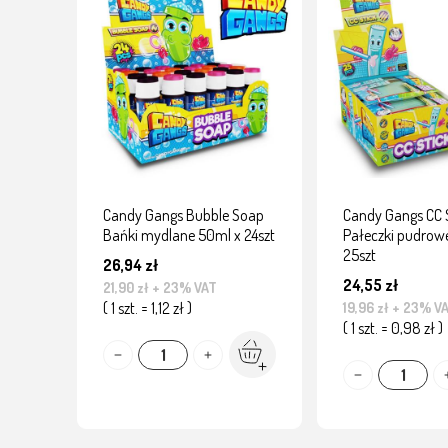
Candy Gangs Bubble Soap
Candy Gangs CC 
Bańki mydlane 50ml x 24szt
Pałeczki pudrowe
25szt
26,94 zł
24,55 zł
21,90 zł
+ 23% VAT
( 1 szt. = 1,12 zł )
19,96 zł
+ 23% V
( 1 szt. = 0,98 zł )