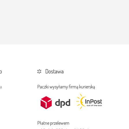
o
Dostawa
a
Paczki wysyłamy firmą kurierską
a
Płatne przelewem