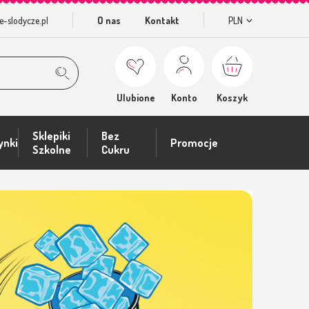
e-slodycze.pl
O nas
Kontakt
PLN
Ulubione
Konto
Koszyk
Sklepiki
Bez
ynki
Promocje
Szkolne
Cukru