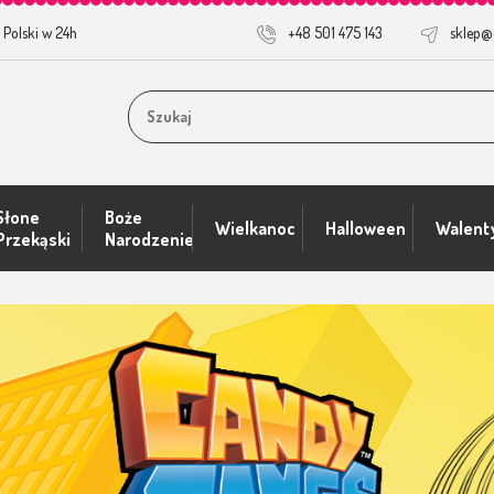
 Polski w 24h
+48 501 475 143
sklep@
Słone
Boże
Wielkanoc
Halloween
Walent
Przekąski
Narodzenie
znościowe