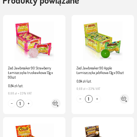
Zed Jawbreaker 90 Strawberry
Zed Jawbreaker 90 Apple
Łamiszczęka truskawkowa 13g x
Łamiszczęka jabłkowa 13g x 90szt
90szt
0,84 zł/szt.
0,84 zł/szt.
0,68 zł
+ 23% VAT
0,68 zł
+ 23% VAT