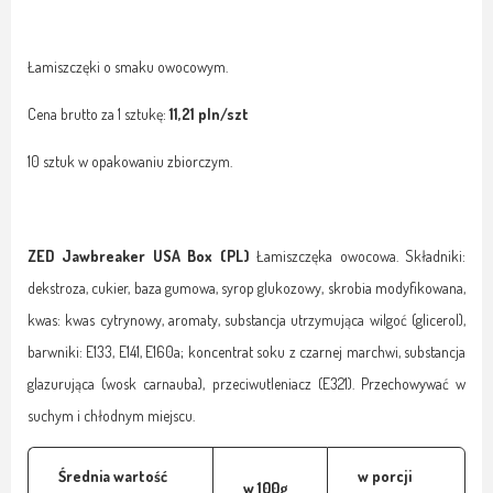
Łamiszczęki o smaku owocowym.
Cena brutto za 1 sztukę:
11,21
pln/szt
10 sztuk w opakowaniu zbiorczym.
ZED Jawbreaker USA Box (PL)
Łamiszczęka owocowa. Składniki:
dekstroza, cukier, baza gumowa, syrop glukozowy, skrobia modyfikowana,
kwas: kwas cytrynowy, aromaty, substancja utrzymująca wilgoć (glicerol),
barwniki: E133, E141, E160a; koncentrat soku z czarnej marchwi, substancja
glazurująca (wosk carnauba), przeciwutleniacz (E321). Przechowywać w
suchym i chłodnym miejscu.
Średnia wartość
w porcji
w 100g