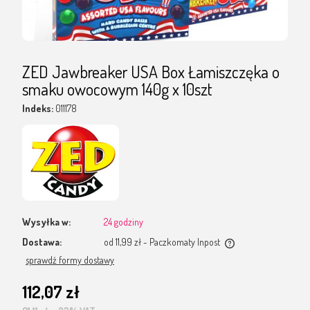
ZED Jawbreaker USA Box Łamiszczęka o
smaku owocowym 140g x 10szt
Indeks:
011178
Wysyłka w:
24 godziny
Dostawa:
od 11,99 zł
- Paczkomaty Inpost
Cena nie zawiera ewentualnych kosztów płatności
sprawdź formy dostawy
112,07 zł