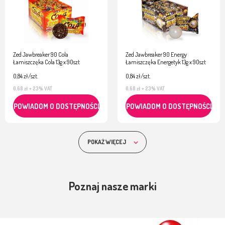
Zed Jawbreaker 90 Cola
Zed Jawbreaker 90 Energy
Łamiszczęka Cola 13g x 90szt
Łamiszczęka Energetyk 13g x 90szt
0,84 zł/szt.
0,84 zł/szt.
0,68 zł
+ 23% VAT
0,68 zł
+ 23% VAT
POWIADOM O DOSTĘPNOŚCI
POWIADOM O DOSTĘPNOŚCI
POKAŻ WIĘCEJ
Poznaj nasze marki