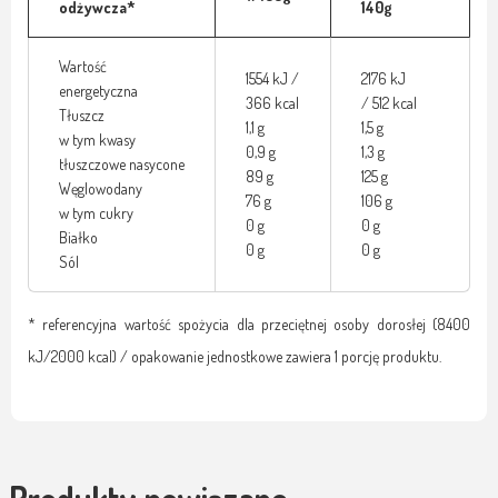
odżywcza*
140g
Wartość
1554 kJ /
2176 kJ
energetyczna
366 kcal
/ 512 kcal
Tłuszcz
1,1 g
1,5 g
w tym kwasy
0,9 g
1,3 g
tłuszczowe nasycone
89 g
125 g
Węglowodany
76 g
106 g
w tym cukry
0 g
0 g
Białko
0 g
0 g
Sól
* referencyjna wartość spożycia dla przeciętnej osoby dorosłej (8400
kJ/2000 kcal) / opakowanie jednostkowe zawiera 1 porcję produktu.
Produkty powiązane