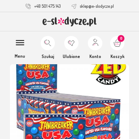
+48 501 475 143
sklep@e-slodycze.pl
0
Menu
Szukaj
Ulubione
Konto
Koszyk