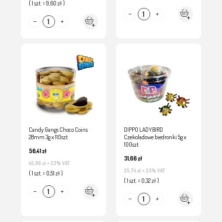
( 1 szt. = 9,60 zł )
Candy Gangs Choco Coins
DIPPO LADYBIRD
28mm 3g x 110szt
Czekoladowe biedronki 5g x
100szt
56,41 zł
31,66 zł
45,86 zł
+ 23% VAT
25,74 zł
+ 23% VAT
( 1 szt. = 0,51 zł )
( 1 szt. = 0,32 zł )