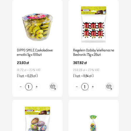
DIPPO SMILE Czekoladowe
Riegelein Ozdoby Wielkanocne
emotki 5g x 100szt
Biedronki 75g x 26szt
23,03 zł
307,82 zł
18,72 zł
+ 23% VAT
250,26 zł
+ 23% VAT
( 1 szt. = 0,23 zł )
( 1 szt. = 11,84 zł )