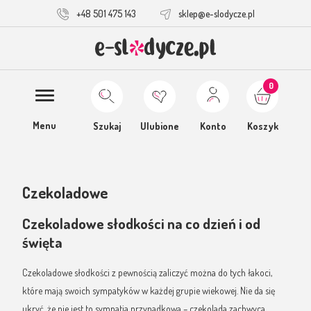
+48 501 475 143
sklep@e-slodycze.pl
0
Menu
Szukaj
Ulubione
Konto
Koszyk
Czekoladowe
Czekoladowe słodkości na co dzień i od
święta
Czekoladowe słodkości z pewnością zaliczyć można do tych łakoci,
które mają swoich sympatyków w każdej grupie wiekowej. Nie da się
ukryć, że nie jest to sympatia przypadkowa – czekolada zachwyca