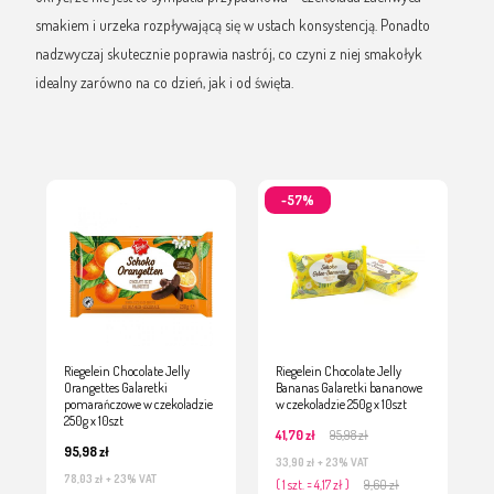
smakiem i urzeka rozpływającą się w ustach konsystencją. Ponadto
nadzwyczaj skutecznie poprawia nastrój, co czyni z niej smakołyk
idealny zarówno na co dzień, jak i od święta.
-57%
Riegelein Chocolate Jelly
Riegelein Chocolate Jelly
Orangettes Galaretki
Bananas Galaretki bananowe
pomarańczowe w czekoladzie
w czekoladzie 250g x 10szt
250g x 10szt
41,70 zł
95,98 zł
95,98 zł
33,90 zł
+ 23% VAT
78,03 zł
+ 23% VAT
( 1 szt. = 4,17 zł )
9,60 zł