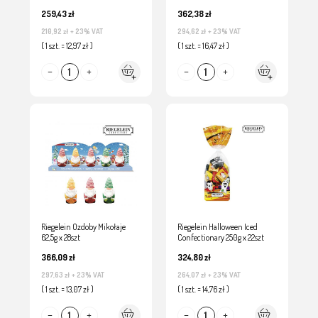
259,43 zł
362,38 zł
210,92 zł
+ 23% VAT
294,62 zł
+ 23% VAT
( 1 szt. = 12,97 zł )
( 1 szt. = 16,47 zł )
Riegelein Ozdoby Mikołaje
Riegelein Halloween Iced
62,5g x 28szt
Confectionary 250g x 22szt
366,09 zł
324,80 zł
297,63 zł
+ 23% VAT
264,07 zł
+ 23% VAT
( 1 szt. = 13,07 zł )
( 1 szt. = 14,76 zł )