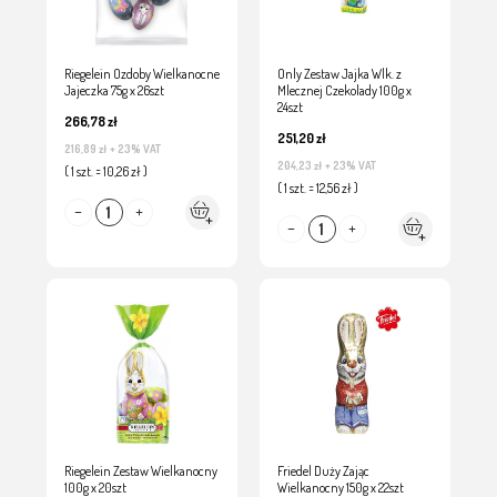
Riegelein Ozdoby Wielkanocne
Only Zestaw Jajka Wlk. z
Jajeczka 75g x 26szt
Mlecznej Czekolady 100g x
24szt
266,78 zł
251,20 zł
216,89 zł
+ 23% VAT
204,23 zł
+ 23% VAT
( 1 szt. = 10,26 zł )
( 1 szt. = 12,56 zł )
Riegelein Zestaw Wielkanocny
Friedel Duży Zając
100g x 20szt
Wielkanocny 150g x 22szt