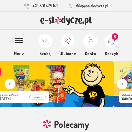
+48 501 475 143
sklep@e-slodycze.pl
0
Menu
Szukaj
Ulubione
Konto
Koszyk
Polecamy