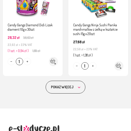
Candy Gangs Diamond Didi Lizak
Candy Gangs Ninja Sushi Pianka
diament 10g x 30szt
marshmallow z żelką w kształcie
sushi 15g x 20szt
28,32 zł
56,63 zł
27,68 zł
23,02 zł
+ 23% VAT
22,50 zł
+ 23% VAT
( 1 szt. = 0,94 zł )
1,89 zł
( 1 szt. = 1,38 zł )
POKAŻ WIĘCEJ