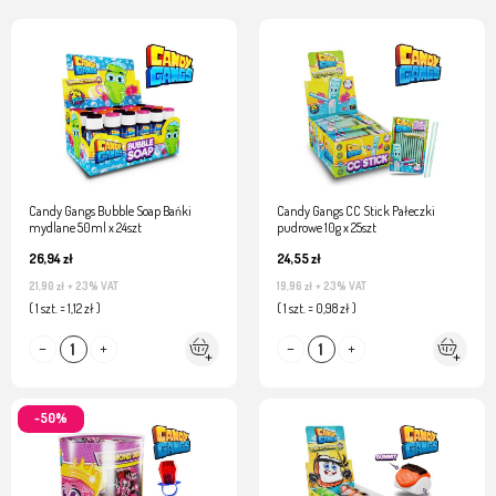
Candy Gangs Bubble Soap Bańki
Candy Gangs CC Stick Pałeczki
mydlane 50ml x 24szt
pudrowe 10g x 25szt
26,94 zł
24,55 zł
21,90 zł
+ 23% VAT
19,96 zł
+ 23% VAT
( 1 szt. = 1,12 zł )
( 1 szt. = 0,98 zł )
-50%