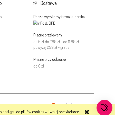
o
Dostawa
a
Paczki wysyłamy firmą kurierską
a
Płatne przelewem
od 0 zł do 299 zł - od 11.99 zł
powyżej 299 zł - gratis
Płatne przy odbiorze
od 0 zł
Made with
by
b dostępu do plików cookies w Twojej przeglądarce.