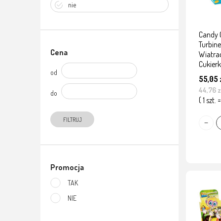
nie
Candy 
Turbin
Cena
Wiatra
Cukierk
od
55,05 
44,76 z
do
( 1 szt. 
FILTRUJ
Promocja
TAK
NIE