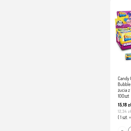
Candy 
Bubbl
żucia z
100szt
15,18 z
12,34 z
( 1 szt. 