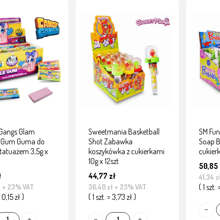
Gangs Glam
Sweetmania Basketball
SM Fun
e Gum Guma do
Shot Zabawka
Soap B
 tatuażem 3,5g x
koszykówka z cukierkami
cukier
10g x 12szt
50,85 
ł
44,77 zł
41,34 z
( 1 szt. 
ł
+ 23% VAT
36,40 zł
+ 23% VAT
= 0,15 zł )
( 1 szt. = 3,73 zł )