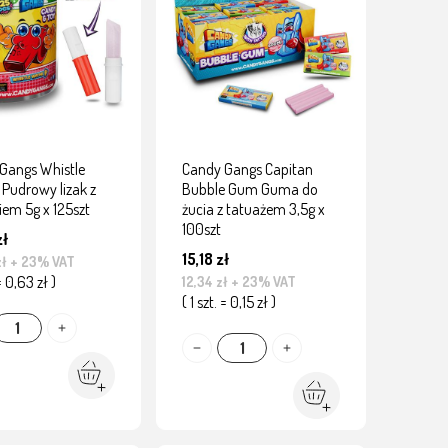
Gangs Whistle
Candy Gangs Capitan
Pudrowy lizak z
Bubble Gum Guma do
iem 5g x 125szt
żucia z tatuażem 3,5g x
100szt
zł
15,18 zł
zł
+ 23% VAT
 = 0,63 zł )
12,34 zł
+ 23% VAT
( 1 szt. = 0,15 zł )