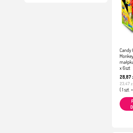
Candy 
Monkey
małpka
x 6szt
28,87 
23,47 z
( 1 szt. 
D