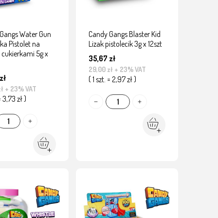
Gangs Water Gun
Candy Gangs Blaster Kid
a Pistolet na
Lizak pistolecik 3g x 12szt
 cukierkami 5g x
35,67 zł
29,00 zł
+ 23% VAT
zł
( 1 szt. = 2,97 zł )
zł
+ 23% VAT
 = 3,73 zł )