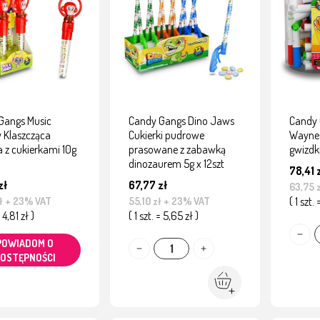
Gangs Music
Candy Gangs Dino Jaws
Candy 
 Klaszcząca
Cukierki pudrowe
Wayne 
 z cukierkami 10g
prasowane z zabawką
gwizdk
dinozaurem 5g x 12szt
78,41 
zł
67,77 zł
63,75 
( 1 szt.
ł
+ 23% VAT
55,10 zł
+ 23% VAT
= 4,81 zł )
( 1 szt. = 5,65 zł )
POWIADOM O
OSTĘPNOŚCI