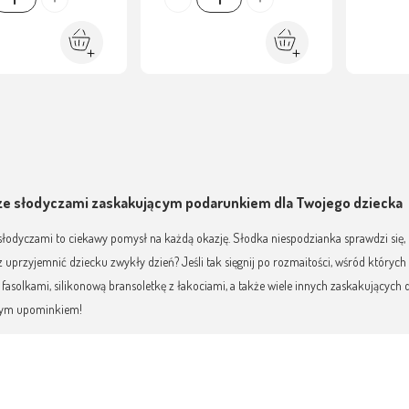
ze słodyczami zaskakującym podarunkiem dla Twojego dziecka
słodyczami to ciekawy pomysł na każdą okazję. Słodka niespodzianka sprawdzi się,
uprzyjemnić dziecku zwykły dzień? Jeśli tak sięgnij po rozmaitości, wśród których z
asolkami, silikonową bransoletkę z łakociami, a także wiele innych zaskakujących 
ym upominkiem!