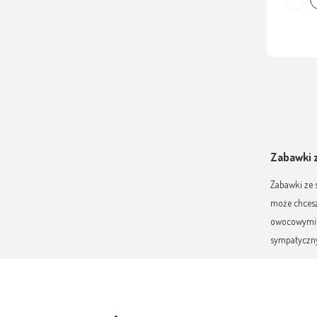
Zabawki 
Zabawki ze 
może chcesz 
owocowymi f
sympatyczn