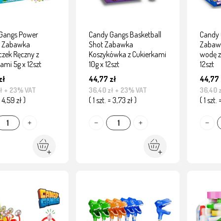
Gangs Power
Candy Gangs Basketball
Candy 
e Zabawka
Shot Zabawka
Zabawk
czek Ręczny z
Koszykówka z Cukierkami
wodę z
ami 5g x 12szt
10g x 12szt
12szt
zł
44,77 zł
44,77 
ł
+ 23% VAT
36,40 zł
+ 23% VAT
36,40 
= 4,59 zł )
( 1 szt. = 3,73 zł )
( 1 szt.