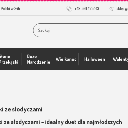
 Polski w 24h
+48 501 475 143
sklep@
Słone
Boże
Wielkanoc
Halloween
Walent
Przekąski
Narodzenie
znościowe
i ze słodyczami
 ze słodyczami – idealny duet dla najmłodszych