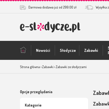
Darmowa dostawa już od 299.00 zł
Wysyłka z
Nowości
Słodycze
Zabawki
Zabawki okolic
Strona główna
›
Zabawki
›
Zabawki ze słodyczami
Opcje przeglądania
Zabawk
Zabawki
Kategorie