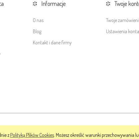
ta
Informacje
Twoje kont
O nas
Twoje zamówieni
Blog
Ustawienia kont
Kontakt i dane firmy
y
dnie z
Polityką Plików Cookies
. Możesz określić warunki przechowywania lu