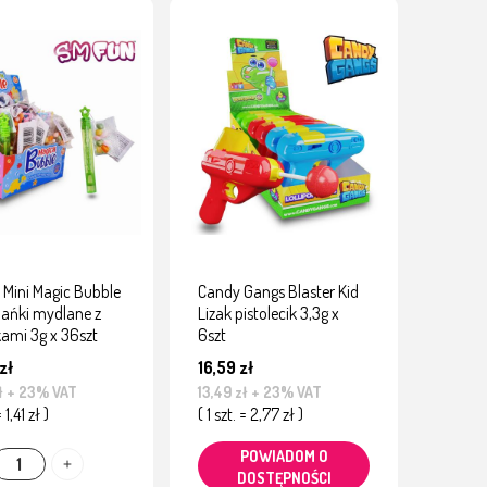
 Mini Magic Bubble
Candy Gangs Blaster Kid
ańki mydlane z
Lizak pistolecik 3,3g x
kami 3g x 36szt
6szt
zł
16,59 zł
ł
+ 23% VAT
13,49 zł
+ 23% VAT
= 1,41 zł )
( 1 szt. = 2,77 zł )
POWIADOM O
DOSTĘPNOŚCI