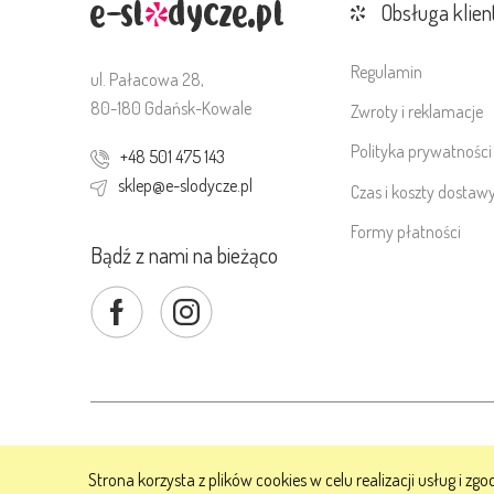
Obsługa klien
Regulamin
ul. Pałacowa 28,
80-180 Gdańsk-Kowale
Zwroty i reklamacje
Polityka prywatności
+48 501 475 143
sklep@e-slodycze.pl
Czas i koszty dostaw
Formy płatności
Bądź z nami na bieżąco
Copyrights 2026
Strona korzysta z plików cookies w celu realizacji usług i zgo