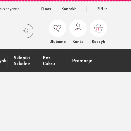
e-slodycze.pl
O nas
Kontakt
PLN
Ulubione
Konto
Koszyk
Sklepiki
Bez
ynki
Promocje
Szkolne
Cukru