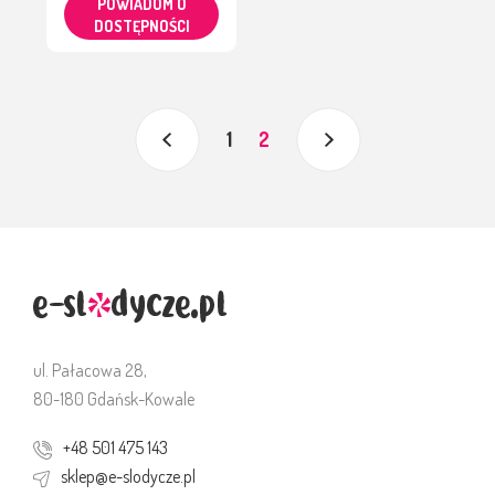
POWIADOM O
DOSTĘPNOŚCI
1
2
ul. Pałacowa 28,
80-180 Gdańsk-Kowale
+48 501 475 143
sklep@e-slodycze.pl