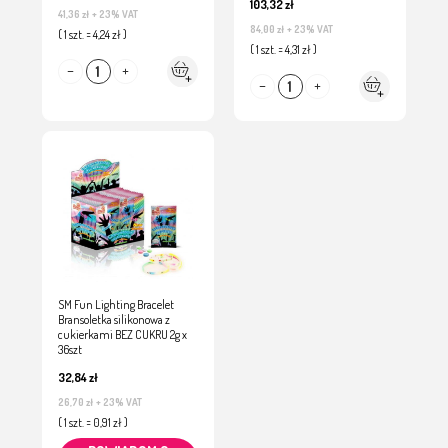
103,32 zł
41,36 zł
+ 23% VAT
84,00 zł
+ 23% VAT
( 1 szt. = 4,24 zł )
( 1 szt. = 4,31 zł )
SM Fun Lighting Bracelet
Bransoletka silikonowa z
cukierkami BEZ CUKRU 2g x
36szt
32,84 zł
26,70 zł
+ 23% VAT
( 1 szt. = 0,91 zł )