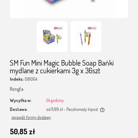
SM Fun Mini Magic Bubble Soap Bańki
mydlane z cukierkami 3g x 36szt
Indeks:
081064
Rongfa
Wysyłka w:
24 godziny
Dostawa:
od 11,99 zł
- Paczkomaty Inpost
Cena nie zawiera ewentualnych kosztów płatności
sprawdź formy dostawy
50,85 zł