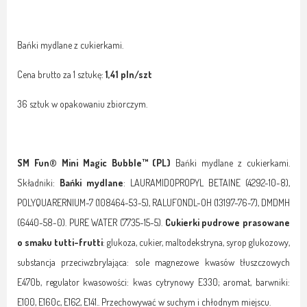
Bańki mydlane z cukierkami.
Cena brutto za 1 sztukę:
1,41 pln/szt
36 sztuk w opakowaniu zbiorczym.
SM Fun® Mini Magic Bubble™ (PL)
Bańki mydlane z cukierkami.
Składniki:
Bańki mydlane
: LAURAMIDOPROPYL BETAINE (4292-10-8),
POLYQUARERNIUM-7 (108464-53-5), RALUFONDL-OH (13197-76-7), DMDMH
(6440-58-0). PURE WATER (7735-15-5).
Cukierki pudrowe prasowane
o smaku tutti-frutti
: glukoza, cukier, maltodekstryna, syrop glukozowy,
substancja przeciwzbrylająca: sole magnezowe kwasów tłuszczowych
E470b, regulator kwasowości: kwas cytrynowy E330; aromat, barwniki:
E100, E160c, E162, E141.. Przechowywać w suchym i chłodnym miejscu.