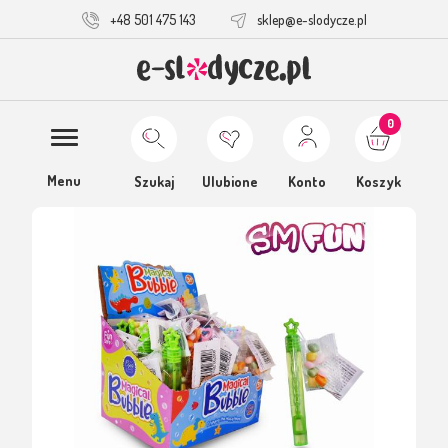
+48 501 475 143
sklep@e-slodycze.pl
0
Menu
Szukaj
Ulubione
Konto
Koszyk