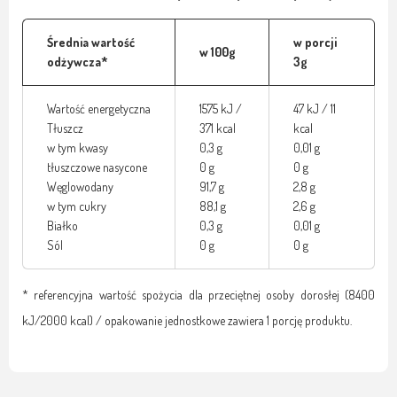
Średnia wartość
w porcji
w 100g
odżywcza*
3g
Wartość energetyczna
1575 kJ /
47 kJ / 11
Tłuszcz
371 kcal
kcal
w tym kwasy
0,3 g
0,01 g
tłuszczowe nasycone
0 g
0 g
Węglowodany
91,7 g
2,8 g
w tym cukry
88,1 g
2,6 g
Białko
0,3 g
0,01 g
Sól
0 g
0 g
* referencyjna wartość spożycia dla przeciętnej osoby dorosłej (8400
kJ/2000 kcal) / opakowanie jednostkowe zawiera 1 porcję produktu.