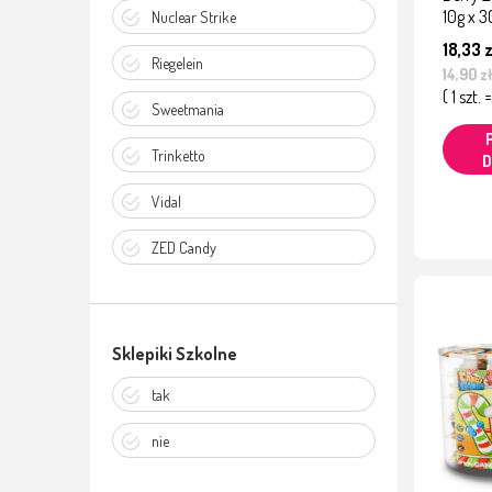
10g x 3
Nuclear Strike
18,33 z
Riegelein
14,90 z
( 1 szt. 
Sweetmania
Trinketto
D
Vidal
ZED Candy
Sklepiki Szkolne
tak
nie