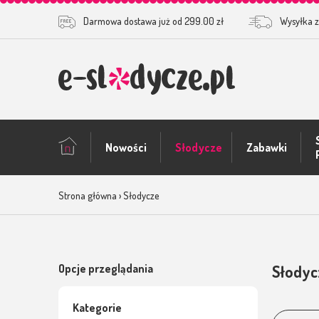
Darmowa dostawa już od 299.00 zł
Wysyłka z
Nowości
Słodycze
Zabawki
Zabawki okolic
Strona główna
›
Słodycze
Opcje przeglądania
Słodyc
Kategorie