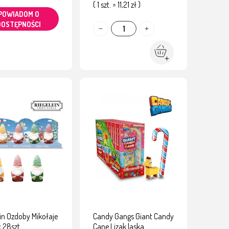
( 1 szt. = 11,21 zł )
POWIADOM O
DOSTĘPNOŚCI
ein Ozdoby Mikołaje
Candy Gangs Giant Candy
x 28szt
Cane Lizak laska