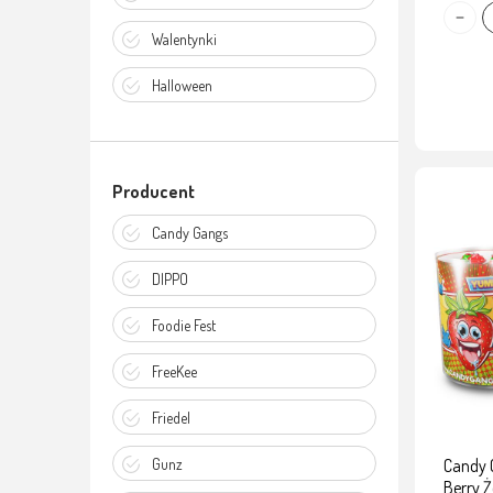
Walentynki
Halloween
Producent
Candy Gangs
DIPPO
Foodie Fest
FreeKee
Friedel
Gunz
Candy
Berry Ż