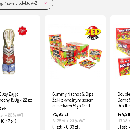
g:
Nazwa produktu A-Z
 Duży Zając
Gummy Nachos & Dips
Double
nocny 150g x 22szt
Żelki z kwaśnym sosem i
Game S
cukierkami 51g x 12szt
Gra 100
 zł
75,95 zł
144,38
 zł
+ 23% VAT
= 16,47 zł )
61,75 zł
+ 23% VAT
117,38 
( 1 szt. = 6,33 zł )
( 1 szt. 