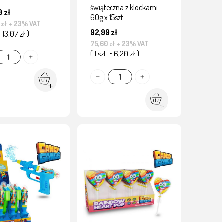
świąteczna z klockami
 zł
60g x 15szt
 zł
+ 23% VAT
92,99 zł
 = 13,07 zł )
75,60 zł
+ 23% VAT
( 1 szt. = 6,20 zł )