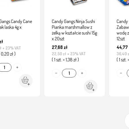
Gangs Candy Cane
Candy Gangs Ninja Sushi
Candy 
zak laska 4g x
Pianka marshmallow z
Zabawk
żelką w kształcie sushi 15g
wodę z
x 20szt
12szt
zł
27,68 zł
44,77 
ł
+ 23% VAT
= 0,20 zł )
22,50 zł
+ 23% VAT
36,40 
( 1 szt. = 1,38 zł )
( 1 szt.