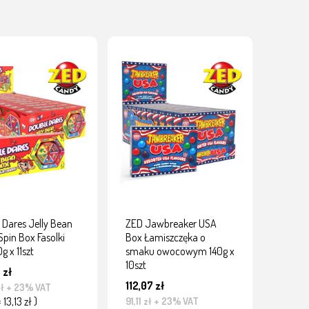
 Dares Jelly Bean
ZED Jawbreaker USA
pin Box Fasolki
Box Łamiszczęka o
g x 11szt
smaku owocowym 140g x
10szt
 zł
112,07 zł
zł
+ 23% VAT
= 13,13 zł )
91,11 zł
+ 23% VAT