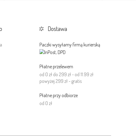
o
Dostawa
a
Paczki wysyłamy firmą kurierską
a
Płatne przelewem
od 0 zł do 299 zł - od 11.99 zł
powyżej 299 zł - gratis
Płatne przy odbiorze
od 0 zł