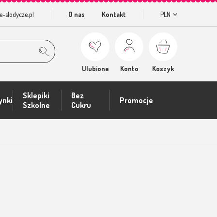
e-slodycze.pl
O nas
Kontakt
PLN
Ulubione
Konto
Koszyk
Sklepiki
Bez
ynki
Promocje
Szkolne
Cukru