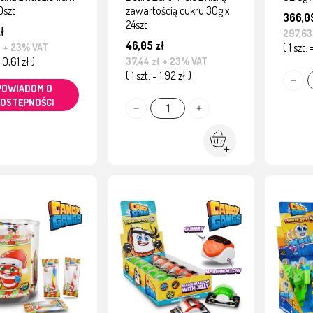
0szt
zawartością cukru 30g x
366,09
24szt
ł
297,63
46,05 zł
( 1 szt.
ł
+ 23% VAT
= 0,61 zł )
37,44 zł
+ 23% VAT
( 1 szt. = 1,92 zł )
POWIADOM O
OSTĘPNOŚCI