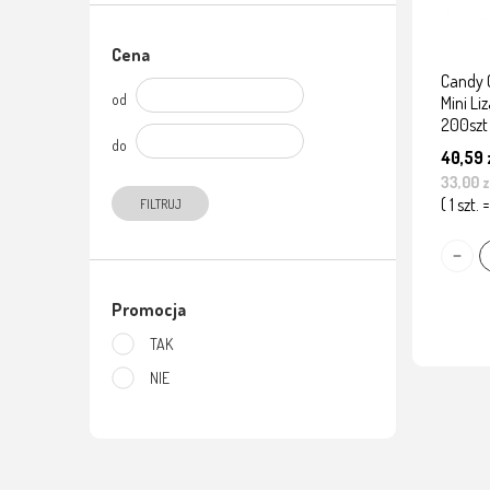
Cena
Candy 
od
Mini Li
200szt
do
40,59 
33,00 z
( 1 szt. 
FILTRUJ
Promocja
TAK
NIE