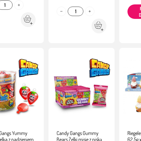
 Gangs Yummy
Candy Gangs Gummy
Riegel
elka z nadzieniem
Bears Żelki misie z niską
62,5g 