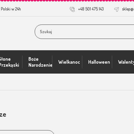
 Polski w 24h
+48 501 475 143
sklep@
Słone
Boże
Wielkanoc
Halloween
Walent
Przekąski
Narodzenie
znościowe
ze