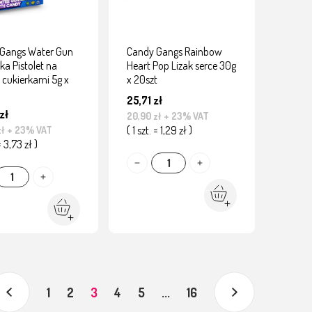
Gangs Water Gun
Candy Gangs Rainbow
a Pistolet na
Heart Pop Lizak serce 30g
 cukierkami 5g x
x 20szt
25,71 zł
zł
20,90 zł
+ 23% VAT
( 1 szt. = 1,29 zł )
zł
+ 23% VAT
 = 3,73 zł )
1
2
3
4
5
...
16