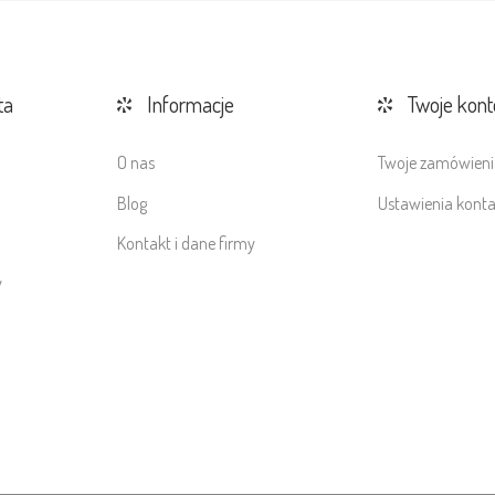
ta
Informacje
Twoje kont
O nas
Twoje zamówieni
Blog
Ustawienia kont
Kontakt i dane firmy
y