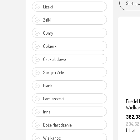
Sortuj w
Lizaki
Żelki
Gumy
Cukierki
Czekoladowe
Spreje i Żele
Pianki
Łamiszczęki
Friedel
Wielka
Inne
362,38
294,62
Boże Narodzenie
( 1 szt. 
Wielkanoc