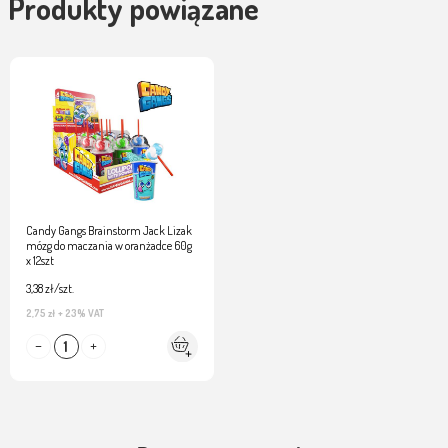
Produkty powiązane
Candy Gangs Brainstorm Jack Lizak
mózg do maczania w oranżadce 60g
x 12szt
3,38 zł/szt.
2,75 zł
+ 23% VAT