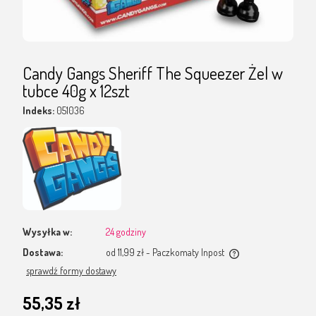
Candy Gangs Sheriff The Squeezer Żel w
tubce 40g x 12szt
Indeks:
051036
Wysyłka w:
24 godziny
Dostawa:
od 11,99 zł
- Paczkomaty Inpost
Cena nie zawiera ewentualnych kosztów płatności
sprawdź formy dostawy
55,35 zł