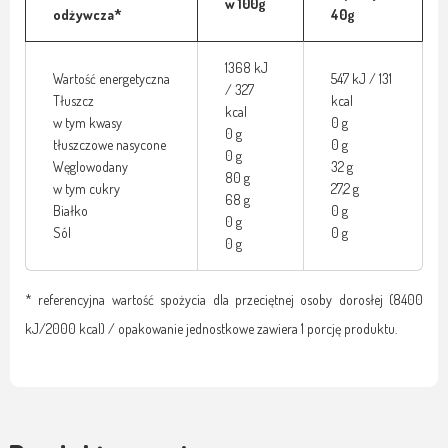
w 100g
odżywcza*
40g
1368 kJ
Wartość energetyczna
547 kJ / 131
/ 327
Tłuszcz
kcal
kcal
w tym kwasy
0 g
0 g
tłuszczowe nasycone
0 g
0 g
Węglowodany
32 g
80 g
w tym cukry
27,2 g
68 g
Białko
0 g
0 g
Sól
0 g
0 g
* referencyjna wartość spożycia dla przeciętnej osoby dorosłej (8400
kJ/2000 kcal) / opakowanie jednostkowe zawiera 1 porcję produktu.