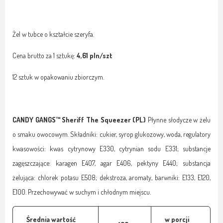
Żel w tubce o kształcie szeryfa.
Cena brutto za 1 sztukę:
4,61 pln/szt
12 sztuk w opakowaniu zbiorczym.
CANDY GANGS™ Sheriff The Squeezer (PL)
Płynne słodycze w żelu
o smaku owocowym. Składniki: cukier, syrop glukozowy, woda, regulatory
kwasowości: kwas cytrynowy E330, cytrynian sodu E331; substancje
zagęszczające: karagen E407, agar E406, pektyny E440; substancja
żelująca: chlorek potasu E508; dekstroza, aromaty, barwniki: E133, E120,
E100. Przechowywać w suchym i chłodnym miejscu.
Średnia wartość
w porcji