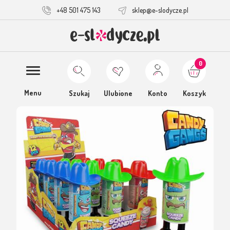
+48 501 475 143
sklep@e-slodycze.pl
0
Menu
Szukaj
Ulubione
Konto
Koszyk