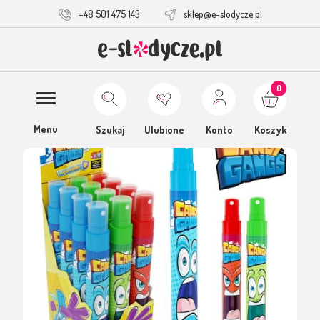
+48 501 475 143
sklep@e-slodycze.pl
0
Menu
Szukaj
Ulubione
Konto
Koszyk