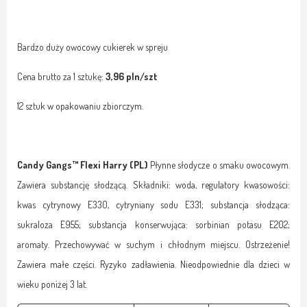
Bardzo duży owocowy cukierek w spreju
Cena brutto za 1 sztukę:
3,96 pln/szt
12 sztuk w opakowaniu zbiorczym.
Candy Gangs™ Flexi Harry (PL)
Płynne słodycze o smaku owocowym.
Zawiera substancję słodzącą. Składniki: woda, regulatory kwasowości:
kwas cytrynowy E330, cytryniany sodu E331; substancja słodząca:
sukraloza E955; substancja konserwująca: sorbinian potasu E202;
aromaty. Przechowywać w suchym i chłodnym miejscu. Ostrzeżenie!
Zawiera małe części. Ryzyko zadławienia. Nieodpowiednie dla dzieci w
wieku poniżej 3 lat.