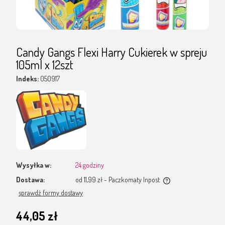
Candy Gangs Flexi Harry Cukierek w spreju
105ml x 12szt
Indeks:
050917
Wysyłka w:
24 godziny
Dostawa:
od 11,99 zł
- Paczkomaty Inpost
Cena nie zawiera ewentualnych kosztów płatności
sprawdź formy dostawy
44,05 zł