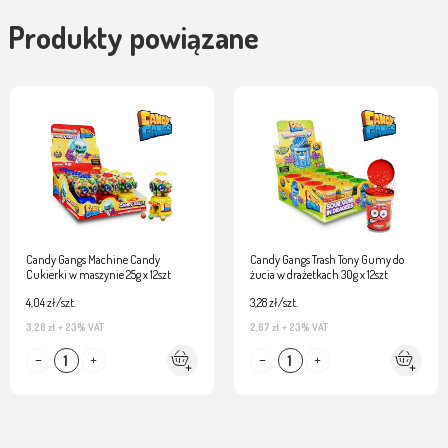
Produkty powiązane
Candy Gangs Machine Candy
Candy Gangs Trash Tony Gumy do
Cukierki w maszynie 25g x 12szt
żucia w drażetkach 30g x 12szt
4,04 zł/szt.
3,28 zł/szt.
3,28 zł
+ 23% VAT
2,67 zł
+ 23% VAT