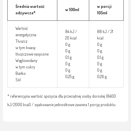
Średnia wartość
w porcji
w 100ml
odżywcza*
105ml
Wartość
84 kJ /
88 kJ / 21
energetyczna
20 kcal
kcal
Tłuszcz
0 g
0 g
w tym kwasy
0 g
0 g
tłuszczowe nasycone
0,1 g
0,1 g
Węglowodany
0 g
0 g
w tym cukry
0 g
0 g
Białko
0,25 g
0,26 g
Sól
* referencyjna wartość spożycia dla przeciętnej osoby dorosłej (8400
kJ/2000 kcal) / opakowanie jednostkowe zawiera 1 porcję produktu.