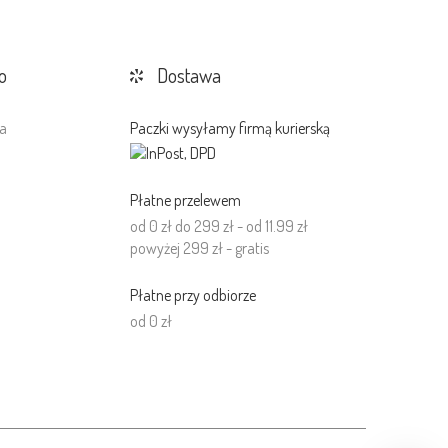
o
Dostawa
a
Paczki wysyłamy firmą kurierską
a
Płatne przelewem
od 0 zł do 299 zł - od 11.99 zł
powyżej 299 zł - gratis
Płatne przy odbiorze
od 0 zł