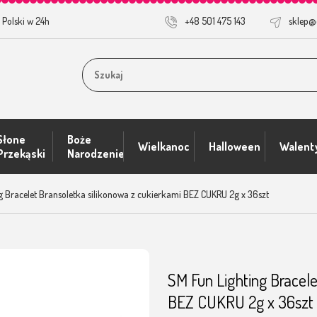
 Polski w 24h
+48 501 475 143
sklep@
Słone
Boże
Wielkanoc
Halloween
Walent
Przekąski
Narodzenie
znościowe
g Bracelet Bransoletka silikonowa z cukierkami BEZ CUKRU 2g x 36szt
SM Fun Lighting Bracele
BEZ CUKRU 2g x 36szt