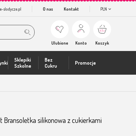
e-slodycze.pl
O nas
Kontakt
PLN
Ulubione
Konto
Koszyk
Sklepiki
Bez
ynki
Promocje
Szkolne
Cukru
t Bransoletka silikonowa z cukierkami