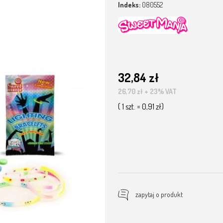
Indeks:
080552
32,84 zł
26,70 zł
+ 23% VAT
( 1 szt. = 0,91 zł)
zapytaj o produkt