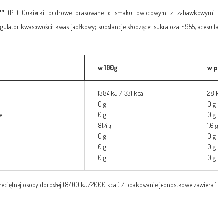
et™
(PL) Cukierki pudrowe prasowane o smaku owocowym z zabawkowymi bran
regulator kwasowości: kwas jabłkowy; substancje słodzące: sukraloza E955, aces
w 100g
w p
1384 kJ / 331 kcal
28 k
0 g
0 g
e
0 g
0 g
81,4 g
1,6 g
0 g
0 g
0 g
0 g
0 g
0 g
rzeciętnej osoby dorosłej (8400 kJ/2000 kcal) / opakowanie jednostkowe zawiera 1