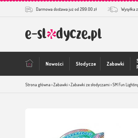
Darmowa dostawa już od 299.00 zł
Wysyłka z
Nowości
Słodycze
Zabawki
Zabawki okolic
Strona główna
›
Zabawki
›
Zabawki ze słodyczami
›
SM Fun Lightin