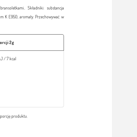
soletkami.. Składniki: substancja
ulfam K E950; aromaty. Przechowywać w
orcji 2g
J / 7 kcal
 porcję produktu.