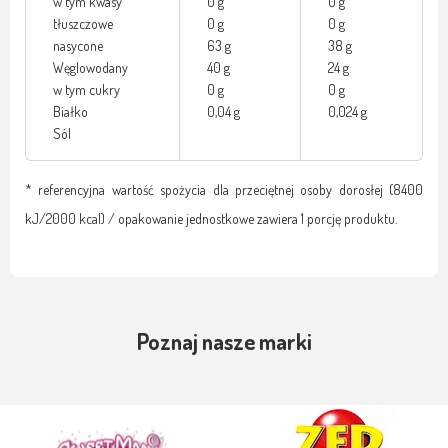
w tym kwasy
0 g
0 g
tłuszczowe
0 g
0 g
nasycone
63 g
38 g
Węglowodany
40 g
24 g
w tym cukry
0 g
0 g
Białko
0,04 g
0,024 g
Sól
* referencyjna wartość spożycia dla przeciętnej osoby dorosłej (8400
kJ/2000 kcal) / opakowanie jednostkowe zawiera 1 porcję produktu.
Poznaj nasze marki