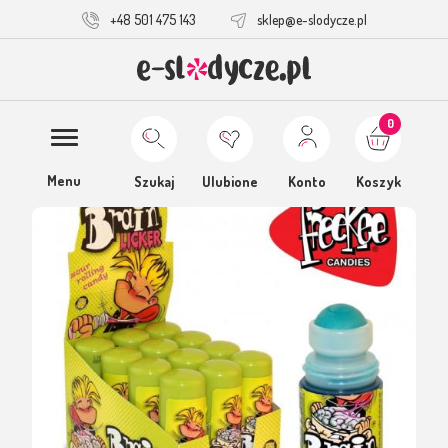
+48 501 475 143
sklep@e-slodycze.pl
0
Menu
Szukaj
Ulubione
Konto
Koszyk