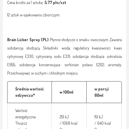
Cena brutto za 1 sztukę:
5,77 pln/szt
12 sztuk w opakowaniu zbiorczym.
Brain Licker Spray (PL)
Płynne słodycze o smaku owocowym. Zawiera
substancję słodzącą. Składniki: woda, regulatory kwasowości: kwas
cytrynowy E330, cytryniany sodu E331; substancja słodząca: sukraloza
E955; substancja konserwująca: sorbinian potasu E202; aromaty.
Przechowywać w suchym i chłodnym miejscu.
Średnia wartość
w porcji
w 100ml
odżywcza*
60ml
Wartość
energetyczna
251 kJ
151 kJ
Tłuszcz
/ 1068 kcal
/ 640 kcal