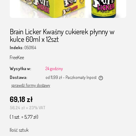
Brain Licker Kwaśny cukierek płynny w
kulce 60ml x 12szt
Indeks:
050164
FreeKee
Wysyłka w:
24 godziny
Dostawa:
od 11,99 zł
- Paczkomaty Inpost
Cena nie zawiera ewentualnych kosztów płatności
sprawdź formy dostawy
69,18 zł
56,24 zł
+ 23% VAT
( 1 szt. = 5,77 zł)
Ilość sztuk