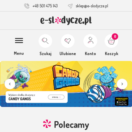
+48 501 475 143
sklep@e-slodycze.pl
0
Menu
Szukaj
Ulubione
Konto
Koszyk
Polecamy