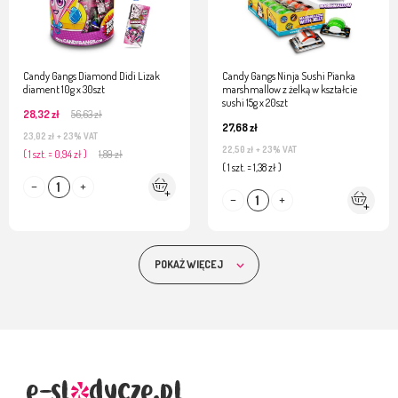
Candy Gangs Diamond Didi Lizak
Candy Gangs Ninja Sushi Pianka
diament 10g x 30szt
marshmallow z żelką w kształcie
sushi 15g x 20szt
28,32 zł
56,63 zł
27,68 zł
23,02 zł
+ 23% VAT
22,50 zł
+ 23% VAT
( 1 szt. = 0,94 zł )
1,89 zł
( 1 szt. = 1,38 zł )
POKAŻ WIĘCEJ