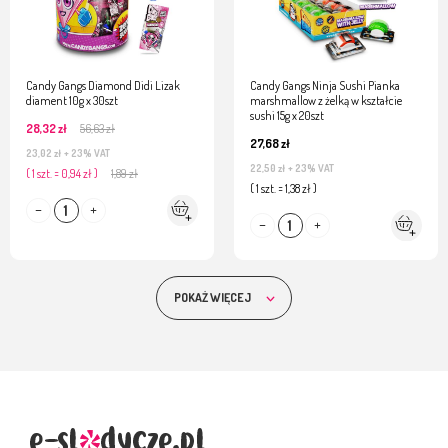
Candy Gangs Diamond Didi Lizak
Candy Gangs Ninja Sushi Pianka
diament 10g x 30szt
marshmallow z żelką w kształcie
sushi 15g x 20szt
28,32 zł
56,63 zł
27,68 zł
23,02 zł
+ 23% VAT
22,50 zł
+ 23% VAT
( 1 szt. = 0,94 zł )
1,89 zł
( 1 szt. = 1,38 zł )
POKAŻ WIĘCEJ