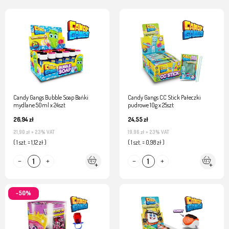
Candy Gangs Bubble Soap Bańki
Candy Gangs CC Stick Pałeczki
mydlane 50ml x 24szt
pudrowe 10g x 25szt
26,94 zł
24,55 zł
21,90 zł
+ 23% VAT
19,96 zł
+ 23% VAT
( 1 szt. = 1,12 zł )
( 1 szt. = 0,98 zł )
-50%