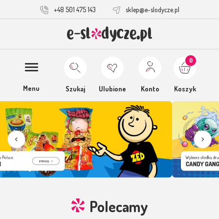
+48 501 475 143
sklep@e-slodycze.pl
0
Menu
Szukaj
Ulubione
Konto
Koszyk
Polecamy