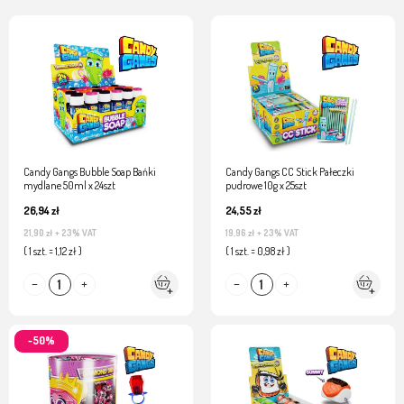
Candy Gangs Bubble Soap Bańki
Candy Gangs CC Stick Pałeczki
mydlane 50ml x 24szt
pudrowe 10g x 25szt
26,94 zł
24,55 zł
21,90 zł
+ 23% VAT
19,96 zł
+ 23% VAT
( 1 szt. = 1,12 zł )
( 1 szt. = 0,98 zł )
-50%