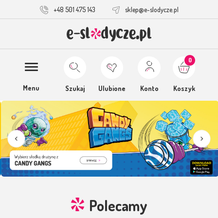
+48 501 475 143
sklep@e-slodycze.pl
0
Menu
Szukaj
Ulubione
Konto
Koszyk
Polecamy