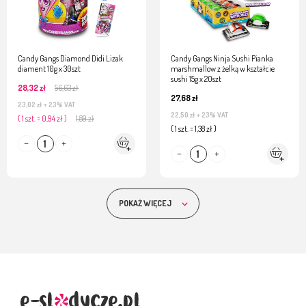
Candy Gangs Diamond Didi Lizak
Candy Gangs Ninja Sushi Pianka
diament 10g x 30szt
marshmallow z żelką w kształcie
sushi 15g x 20szt
28,32 zł
56,63 zł
27,68 zł
23,02 zł
+ 23% VAT
22,50 zł
+ 23% VAT
( 1 szt. = 0,94 zł )
1,89 zł
( 1 szt. = 1,38 zł )
POKAŻ WIĘCEJ