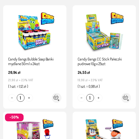
Candy Gangs Bubble Soap Bańki
Candy Gangs CC Stick Pałeczki
mydlane 50ml x 24szt
pudrowe 10g x 25szt
26,94 zł
24,55 zł
21,90 zł
+ 23% VAT
19,96 zł
+ 23% VAT
( 1 szt. = 1,12 zł )
( 1 szt. = 0,98 zł )
-50%