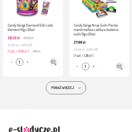
Candy Gangs Diamond Didi Lizak
Candy Gangs Ninja Sushi Pianka
diament 10g x 30szt
marshmallow z żelką w kształcie
sushi 15g x 20szt
28,32 zł
56,63 zł
27,68 zł
23,02 zł
+ 23% VAT
22,50 zł
+ 23% VAT
( 1 szt. = 0,94 zł )
1,89 zł
( 1 szt. = 1,38 zł )
POKAŻ WIĘCEJ