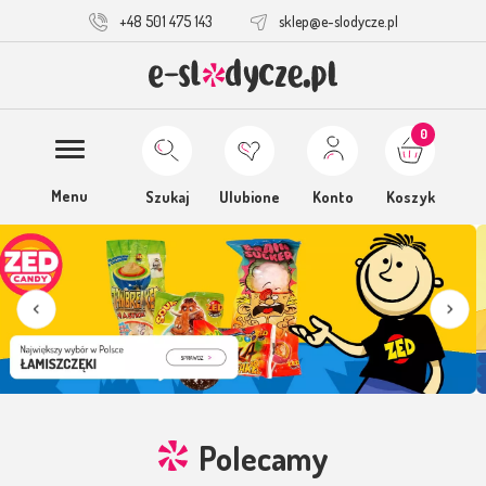
+48 501 475 143
sklep@e-slodycze.pl
0
Menu
Szukaj
Ulubione
Konto
Koszyk
Polecamy