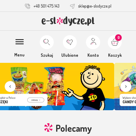
+48 501 475 143
sklep@e-slodycze.pl
0
Menu
Szukaj
Ulubione
Konto
Koszyk
Polecamy