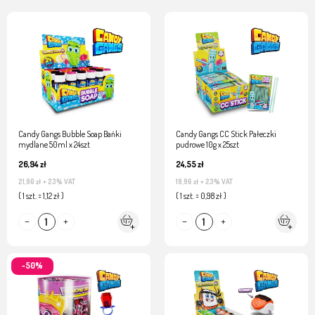
Candy Gangs Bubble Soap Bańki
Candy Gangs CC Stick Pałeczki
mydlane 50ml x 24szt
pudrowe 10g x 25szt
26,94 zł
24,55 zł
21,90 zł
+ 23% VAT
19,96 zł
+ 23% VAT
( 1 szt. = 1,12 zł )
( 1 szt. = 0,98 zł )
-50%