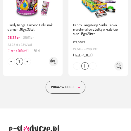
Candy Gangs Diamond Didi Lizak
Candy Gangs Ninja Sushi Pianka
diament 10g x 30szt
marshmallow z żelką w kształcie
sushi 15g x 20szt
28,32 zł
56,63 zł
27,68 zł
23,02 zł
+ 23% VAT
22,50 zł
+ 23% VAT
( 1 szt. = 0,94 zł )
1,89 zł
( 1 szt. = 1,38 zł )
POKAŻ WIĘCEJ